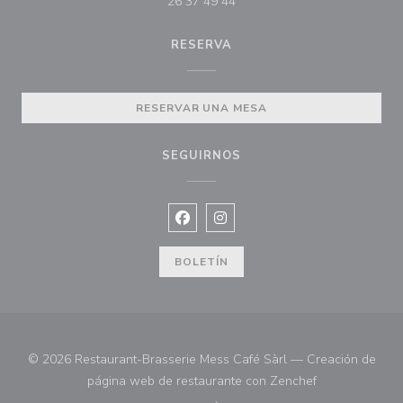
26 37 49 44
RESERVA
RESERVAR UNA MESA
SEGUIRNOS
Facebook ((abre en una nueva vent
Instagram ((abre en una nuev
BOLETÍN
© 2026 Restaurant-Brasserie Mess Café Sàrl — Creación de
((abre en una 
página web de restaurante con
Zenchef