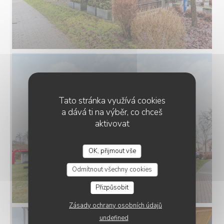
Tato stránka využívá cookies
a dává ti na výběr, co chceš
aktivovat
OK, přijmout vše
RESTAURANT-BRASSERIE MESS CAFÉ SÀRL
Odmítnout všechny cookies
Přizpůsobit
Zásady ochrany osobních údajů
undefined