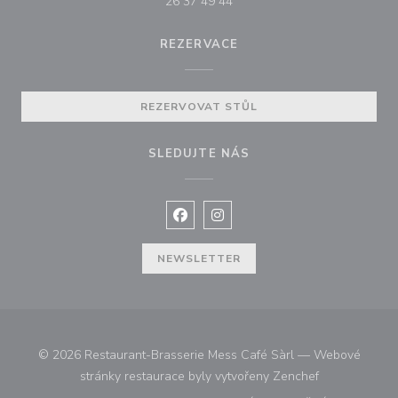
26 37 49 44
REZERVACE
REZERVOVAT STŮL
SLEDUJTE NÁS
Facebook ((otevře se v novém okně
Instagram ((otevře se v nové
NEWSLETTER
© 2026 Restaurant-Brasserie Mess Café Sàrl — Webové
((otevře se v 
stránky restaurace byly vytvořeny
Zenchef