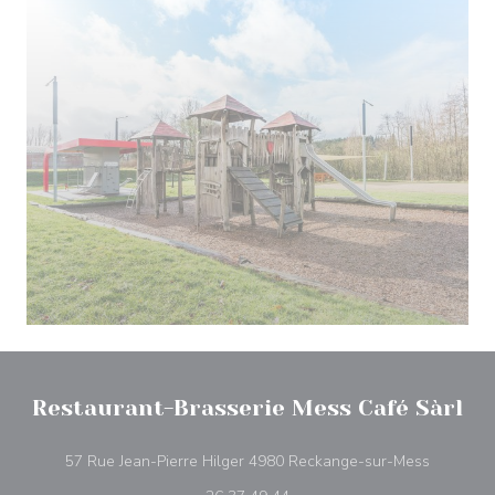
Restaurant-Brasserie Mess Café Sàrl
((otevře 
57 Rue Jean-Pierre Hilger 4980 Reckange-sur-Mess