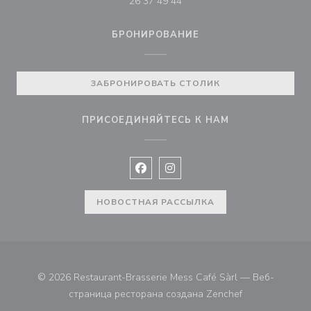
26 37 49 44
БРОНИРОВАНИЕ
ЗАБРОНИРОВАТЬ СТОЛИК
ПРИСОЕДИНЯЙТЕСЬ К НАМ
Facebook ((открывается в новом 
Instagram ((открывается в н
НОВОСТНАЯ РАССЫЛКА
© 2026 Restaurant-Brasserie Mess Café Sàrl — Веб-
((открывается 
страница ресторана создана
Zenchef