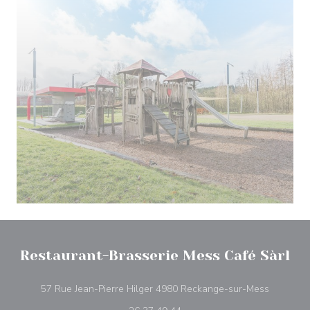
Restaurant-Brasserie Mess Café Sàrl
((открыв
57 Rue Jean-Pierre Hilger 4980 Reckange-sur-Mess