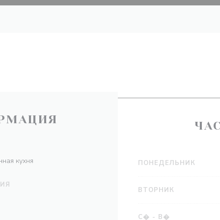
РМАЦИЯ
ЧА
нная кухня
ПОНЕДЕЛЬНИК
НИЯ
ВТОРНИК
С�
-
В�