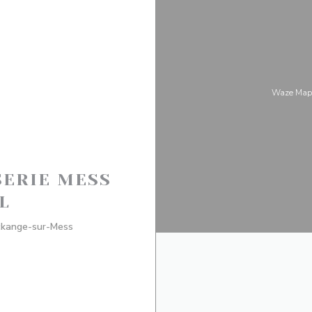
Waze Map
SERIE MESS
L
((открывается в новом окне))
eckange-sur-Mess