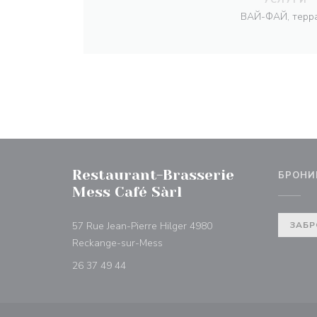
ВАЙ-ФАЙ, терр
Restaurant-Brasserie
БРОНИ
Mess Café Sàrl
57 Rue Jean-Pierre Hilger 4980
ЗАБР
((открывается в новом окне))
Reckange-sur-Mess
26 37 49 44