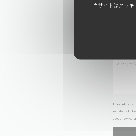
当サイトはクッキ
In accordance wi
register with th
about how we pr