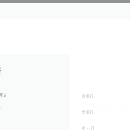
報
料理
月曜日
プ
火曜日
水
-
日