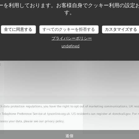
お問い合わせはこちら
ーを利用しております。お客様自身でクッキー利用の設定
以下のフォームにご記入ください。
す。
RESTAURANT-BRASSERIE MESS CAFÉ SÀRL
全てに同意する
すべてのクッキーを拒否する
カスタマイズする
プライバシーポリシー
undefined
th data protection regulations, you have the right to opt out of marketing communications. UK res
e Telephone Preference Service at
tpsonline.org.uk
. US residents can register at
donotcall.gov
. For
ocess your data, please see our
privacy policy
.