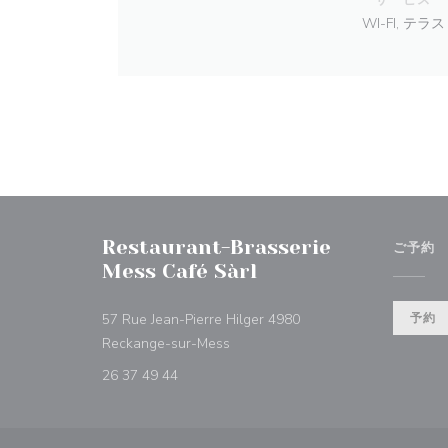
WI-FI, テラス
Restaurant-Brasserie
ご予約
Mess Café Sàrl
57 Rue Jean-Pierre Hilger 4980
予約
((新しいウィンドウで開きます))
Reckange-sur-Mess
26 37 49 44