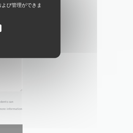
および管理ができま
idents can
 more information