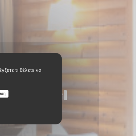
γξετε τι θέλετε να
Café Sàrl
υση