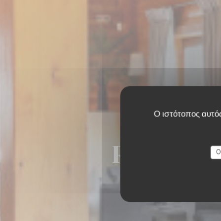
Ο ιστότοπος αυτός
Restaura
O