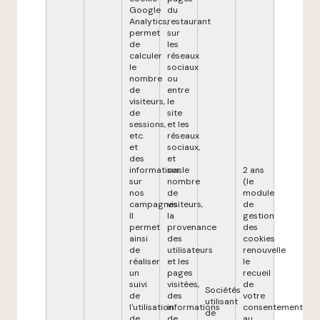
Google
du
Analytics,
restaurant
permet
sur
de
les
calculer
réseaux
le
sociaux
nombre
ou
de
entre
visiteurs,
le
de
site
sessions,
et les
etc.
réseaux
et
sociaux,
des
et
informations
sur le
2 ans
sur
nombre
(le
nos
de
module
campagnes.
visiteurs,
de
Il
la
gestion
permet
provenance
des
ainsi
des
cookies
de
utilisateurs
renouvelle
réaliser
et les
le
un
pages
recueil
suivi
visitées,
de
Sociétés
de
des
votre
utilisant
l'utilisation
informations
consentement
de
de
de
au