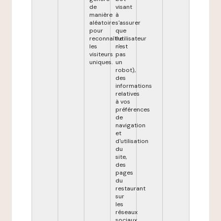
de
visant
manière
à
aléatoire
s'assurer
pour
que
reconnaître
l'utilisateur
les
n'est
visiteurs
pas
uniques.
un
robot),
des
informations
relatives
à vos
préférences
de
navigation
et
d'utilisation
du
site,
des
pages
du
restaurant
sur
les
réseaux
sociaux,