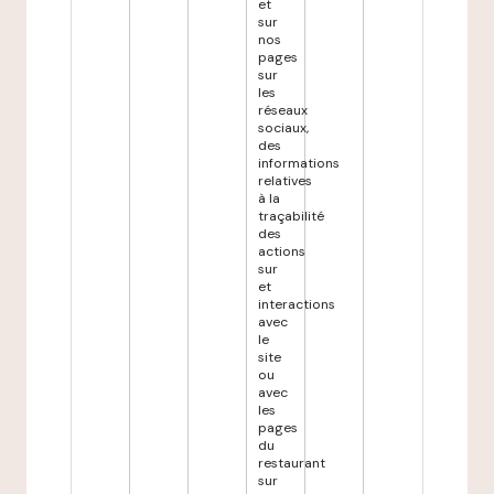
et
sur
nos
pages
sur
les
réseaux
sociaux,
des
informations
relatives
à la
traçabilité
des
actions
sur
et
interactions
avec
le
site
ou
avec
les
pages
du
restaurant
sur