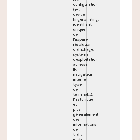
configuration
(ex :
device
fingerprinting,
identifiant
unique
de
l'appareil,
résolution
d'affichage,
système
d'exploitation,
adresse
IP,
navigateur
internet,
type
de
terminal,...),
l'historique
et
plus
généralement
des
informations
de
trafic
et de