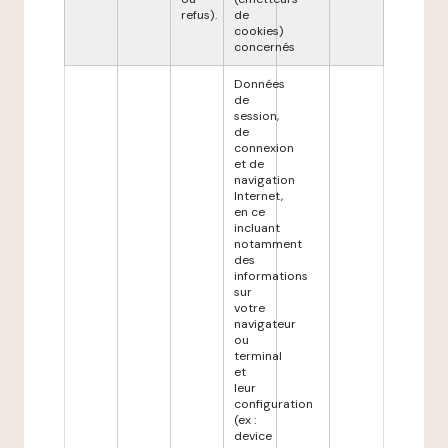
refus).
de
cookies)
concernés
Données
de
session,
de
connexion
et de
navigation
Internet,
en ce
incluant
notamment
des
informations
sur
votre
navigateur
ou
terminal
et
leur
configuration
(ex :
device