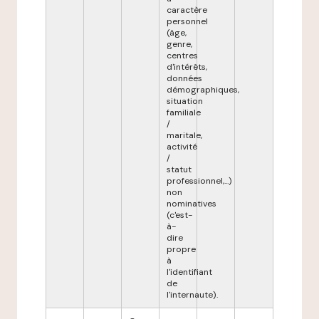
caractère
personnel
(âge,
genre,
centres
d'intérêts,
données
démographiques,
situation
familiale
/
maritale,
activité
/
statut
professionnel,...)
non
nominatives
(c'est-
à-
dire
propre
à
l'identifiant
de
l'internaute).