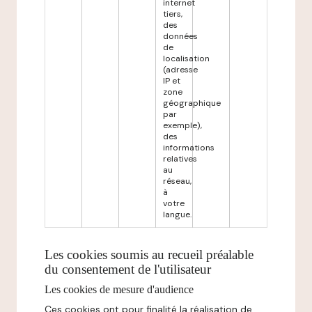
internet
tiers,
des
données
de
localisation
(adresse
IP et
zone
géographique
par
exemple),
des
informations
relatives
au
réseau,
à
votre
langue.
Les cookies soumis au recueil préalable
du consentement de l'utilisateur
Les cookies de mesure d'audience
Ces cookies ont pour finalité la réalisation de