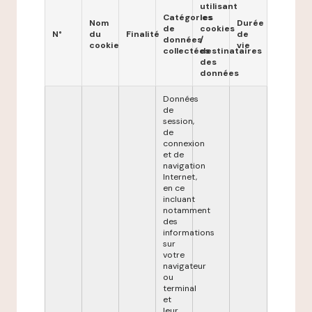
utilisant
Catégories
les
Nom
Durée
de
cookies
N°
du
Finalité
de
données
/
cookie
vie
collectées
destinataires
des
données
Données
de
session,
de
connexion
et de
navigation
Internet,
en ce
incluant
notamment
des
informations
sur
votre
navigateur
ou
terminal
et
leur