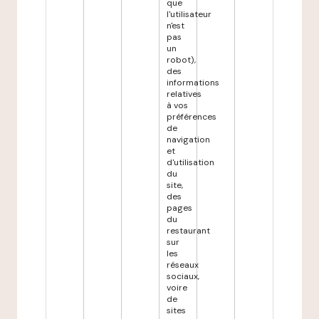
que
l'utilisateur
n'est
pas
un
robot),
des
informations
relatives
à vos
préférences
de
navigation
et
d'utilisation
du
site,
des
pages
du
restaurant
sur
les
réseaux
sociaux,
voire
de
sites