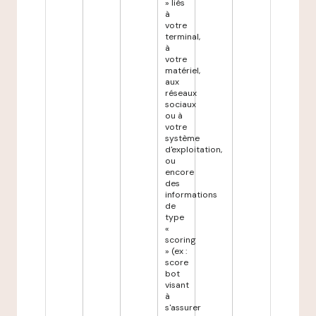
» liés
à
votre
terminal,
à
votre
matériel,
aux
réseaux
sociaux
ou à
votre
système
d'exploitation,
ou
encore
des
informations
de
type
«
scoring
» (ex :
score
bot
visant
à
s'assurer