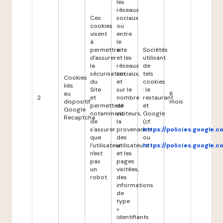
les
réseaux
Ces
sociaux
cookies
ou
visent
entre
à
le
permettre
site
Sociétés
d'assurer
et les
utilisant
la
réseaux
de
sécurisation
sociaux,
tels
Cookies
du
et
cookies
liés
Site
sur le
: le
au
6
2
et
nombre
restaurant
dispositif
mois
permettent
de
et
Google
notamment
visiteurs,
Google
Recaptcha
de
la
(cf.
s'assurer
provenance
https://policies.google.
que
des
ou
l'utilisateur
utilisateurs
https://policies.google.
n'est
et les
pas
pages
un
visitées,
robot.
des
informations
de
type
«
identifiants