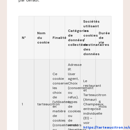
par défaut.
Sociétés
utilisant
Catégories
les
Nom
Durée
de
cookies
N°
du
Finalité
de
données
/
cookie
vie
collectées
destinataires
des
données
Adresse
IP,
Ce
User
cookie
agent,
Le
conserve
Choix
restaurant
les
(consentement
et
choix
ou
Tarteaucitron
de
refus),
(Amauri
l'utilisateur
types
6
1
tarteaucitron
Champeaux,
en
de
mois
entreprise
matière
cookies
individuelle
de
ou
(EI) –
cookies
de
voir
(consentement
vendors
https://tarteaucitron.io/
ou
(émetteurs