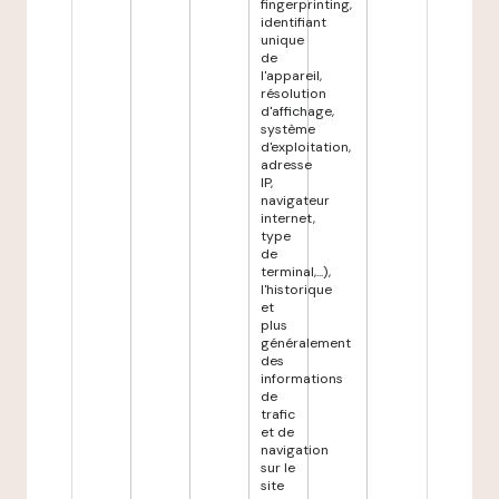
fingerprinting,
identifiant
unique
de
l'appareil,
résolution
d'affichage,
système
d'exploitation,
adresse
IP,
navigateur
internet,
type
de
terminal,...),
l'historique
et
plus
généralement
des
informations
de
trafic
et de
navigation
sur le
site