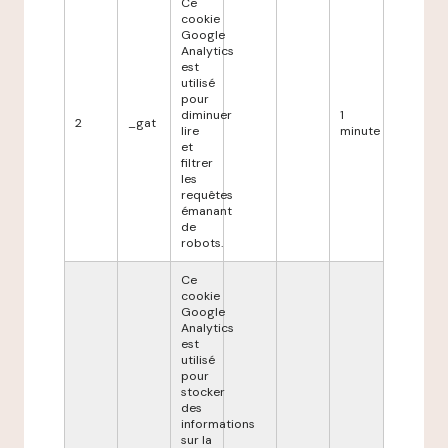
Ce
cookie
Google
Analytics
est
utilisé
pour
diminuer
1
2
_gat
lire
minute
et
filtrer
les
requêtes
émanant
de
robots.
Ce
cookie
Google
Analytics
est
utilisé
pour
stocker
des
informations
sur la