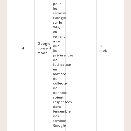
pour
les
services
Google
sur le
Site,
en
veillant
à ce
Google
que
6
4
consent
les
mois
mode
préférences
de
l'utilisateur
en
matière
de
collecte
de
données
soient
respectées
dans
l'ensemble
des
services
Google.