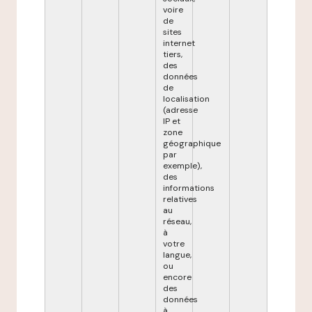
voire
de
sites
internet
tiers,
des
données
de
localisation
(adresse
IP et
zone
géographique
par
exemple),
des
informations
relatives
au
réseau,
à
votre
langue,
ou
encore
des
données
à