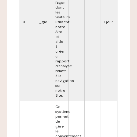
façon
dont
les
visiteurs
3
_gid
utilisent
1 jour
notre
Site
et
aide
à
créer
un
rapport
d'analyse
relatif
à la
navigation
sur
notre
Site.
Ce
système
permet
de
gérer
le
consentement