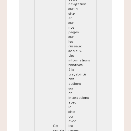
navigation
sur le
site
et
sur
nos
pages
sur
les
réseaux
sociaux,
des
informations
relatives
à la
traçabilité
des
actions
sur
et
interactions
avec
le
site
ou
avec
Ce
les
cookie
pages